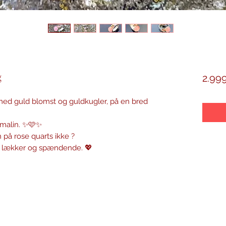
g
2.999
 med guld blomst og guldkugler, på en bred
rmalin. ✨🩷✨
n på rose quarts ikke ?
e lækker og spændende. 💖