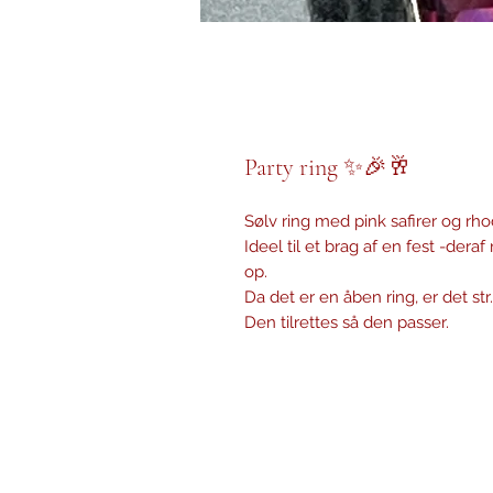
Party ring ✨🎉🥂
Sølv ring med pink safirer og rh
Ideel til et brag af en fest -dera
op.
Da det er en åben ring, er det str.
Den tilrettes så den passer.