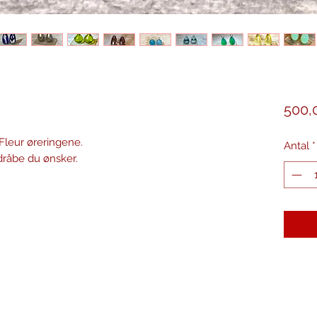
500,0
å Fleur øreringene.
Antal
*
 dråbe du ønsker.