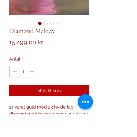
Diamond Melody
Pris
15.499,00 kr.
Antal
*
Tilføj til kurv
14 karat guld med 23 hvide lab
diamanter på hver 2,1 mm ( vvs 2) i alt
0,69 carat.
Med rustikke fatninger. Den har et
lækkert svung og smuk satineret